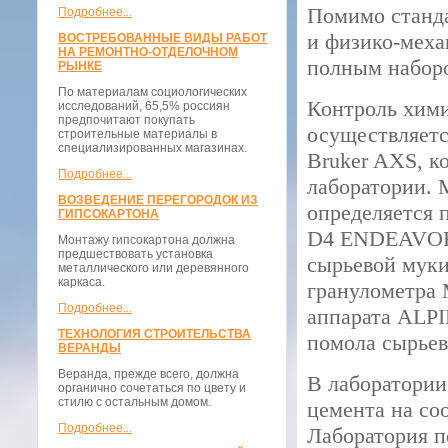
Помимо станда
Подробнее...
и физико-меха
ВОСТРЕБОВАННЫЕ ВИДЫ РАБОТ
НА РЕМОНТНО-ОТДЕЛОЧНОМ
полным наборо
РЫНКЕ
По материалам социологических
Контроль хими
исследований, 65,5% россиян
предпочитают покупать
осуществляетс
строительные материалы в
специализированных магазинах.
Bruker AXS, к
Подробнее...
лаборатории. 
ВОЗВЕДЕНИЕ ПЕРЕГОРОДОК ИЗ
определяется 
ГИПСОКАРТОНА
D4 ENDEAVOR 
Монтажу гипсокартона должна
предшествовать установка
сырьевой муки
металлического или деревянного
каркаса.
гранулометра M
Подробнее...
аппарата ALPI
ТЕХНОЛОГИЯ СТРОИТЕЛЬСТВА
помола сырьев
ВЕРАНДЫ
Веранда, прежде всего, должна
В лаборатории
органично сочетаться по цвету и
стилю с остальным домом.
цемента на со
Подробнее...
Лаборатория п