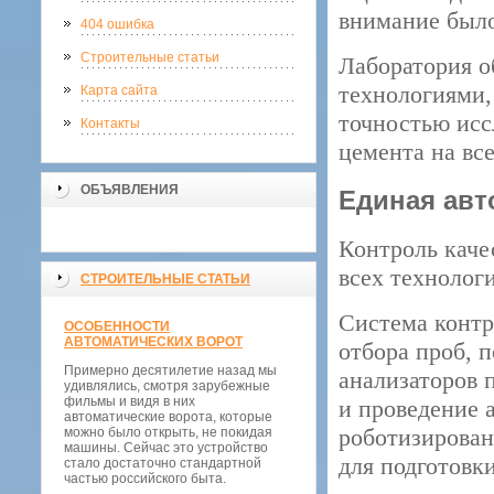
внимание было
404 ошибка
Строительные статьи
Лаборатория 
технологиями,
Карта сайта
точностью исс
Контакты
цемента на все
ОБЪЯВЛЕНИЯ
Единая авт
Контроль каче
всех технолог
СТРОИТЕЛЬНЫЕ СТАТЬИ
Система контр
ОСОБЕННОСТИ
АВТОМАТИЧЕСКИХ ВОРОТ
отбора проб, 
Примерно десятилетие назад мы
анализаторов п
удивлялись, смотря зарубежные
фильмы и видя в них
и проведение 
автоматические ворота, которые
роботизирован
можно было открыть, не покидая
машины. Сейчас это устройство
для подготовк
стало достаточно стандартной
частью российского быта.