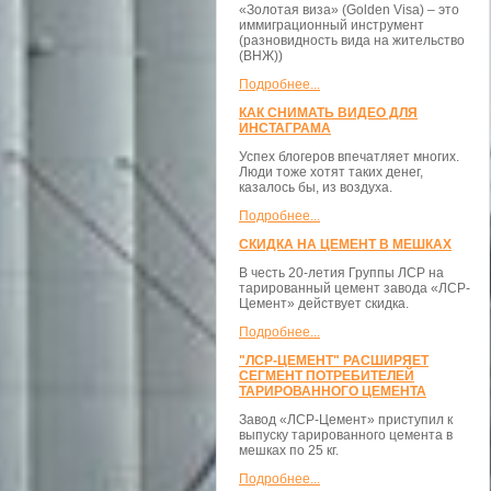
«Золотая виза» (Golden Visa) – это
иммиграционный инструмент
(разновидность вида на жительство
(ВНЖ))
Подробнее...
КАК СНИМАТЬ ВИДЕО ДЛЯ
ИНСТАГРАМА
Успех блогеров впечатляет многих.
Люди тоже хотят таких денег,
казалось бы, из воздуха.
Подробнее...
СКИДКА НА ЦЕМЕНТ В МЕШКАХ
В честь 20-летия Группы ЛСР на
тарированный цемент завода «ЛСР-
Цемент» действует скидка.
Подробнее...
"ЛСР-ЦЕМЕНТ" РАСШИРЯЕТ
СЕГМЕНТ ПОТРЕБИТЕЛЕЙ
ТАРИРОВАННОГО ЦЕМЕНТА
Завод «ЛСР-Цемент» приступил к
выпуску тарированного цемента в
мешках по 25 кг.
Подробнее...