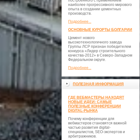
построенного с применением
наиболее прогрессивного мирового
опыта в создании цементных
производств.
Подробнее...
ОСНОВНЫЕ КУРОРТЫ БОЛГАРИИ
Цемент нового
высокотехнологичного завода
Группы ЛСР признан победителем
конкурса «Лидер строительного
качества-2012» в Северо-Западном
Федеральном округе.
Подробнее...
ПОЛЕЗНАЯ ИНФОРМАЦИЯ
ГДЕ ВЕБМАСТЕРЫ НАХОДЯТ
НОВЫЕ ИДЕИ: САМЫЕ
ПОЛЕЗНЫЕ КОНФЕРЕНЦИИ
DIGITAL-РЫНКА
Почему конференции для
вебмастеров становятся важной
частью развития digital-
специалистов, SEO-экспертов и
арбитражников.