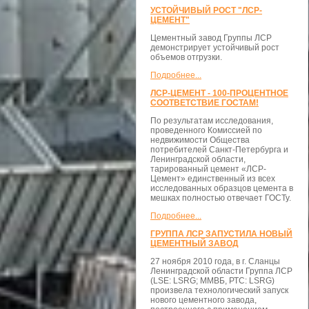
УСТОЙЧИВЫЙ РОСТ "ЛСР-
ЦЕМЕНТ"
Цементный завод Группы ЛСР
демонстрирует устойчивый рост
объемов отгрузки.
Подробнее...
ЛСР-ЦЕМЕНТ - 100-ПРОЦЕНТНОЕ
СООТВЕТСТВИЕ ГОСТАМ!
По результатам исследования,
проведенного Комиссией по
недвижимости Общества
потребителей Санкт-Петербурга и
Ленинградской области,
тарированный цемент «ЛСР-
Цемент» единственный из всех
исследованных образцов цемента в
мешках полностью отвечает ГОСТу.
Подробнее...
ГРУППА ЛСР ЗАПУСТИЛА НОВЫЙ
ЦЕМЕНТНЫЙ ЗАВОД
27 ноября 2010 года, в г. Сланцы
Ленинградской области Группа ЛСР
(LSE: LSRG; ММВБ, РТС: LSRG)
произвела технологический запуск
нового цементного завода,