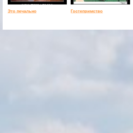
Это печально
Гостепримство