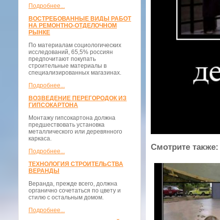
Подробнее...
ВОСТРЕБОВАННЫЕ ВИДЫ РАБОТ
НА РЕМОНТНО-ОТДЕЛОЧНОМ
РЫНКЕ
По материалам социологических
исследований, 65,5% россиян
предпочитают покупать
строительные материалы в
специализированных магазинах.
Подробнее...
ВОЗВЕДЕНИЕ ПЕРЕГОРОДОК ИЗ
ГИПСОКАРТОНА
Монтажу гипсокартона должна
предшествовать установка
металлического или деревянного
каркаса.
Смотрите также:
Подробнее...
ТЕХНОЛОГИЯ СТРОИТЕЛЬСТВА
ВЕРАНДЫ
Веранда, прежде всего, должна
органично сочетаться по цвету и
стилю с остальным домом.
Подробнее...