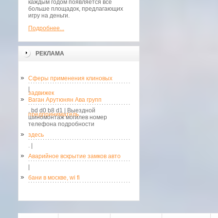
каждым годом появляется всё
больше площадок, предлагающих
игру на деньги.
Подробнее...
РЕКЛАМА
Сферы применения клиновых
|
задвижек
Ваган Арутюнян Ава групп
, bd d0 b8 d1 | Выездной
предприниматель
шиномонтаж могилев номер
телефона подробности
здесь
. |
Аварийное вскрытие замков авто
|
бани в москве, wi fi