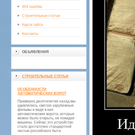
404 ошибка
Строительные статьи
Карта сайта
Контакты
ОБЪЯВЛЕНИЯ
СТРОИТЕЛЬНЫЕ СТАТЬИ
ОСОБЕННОСТИ
АВТОМАТИЧЕСКИХ ВОРОТ
Примерно десятилетие назад мы
удивлялись, смотря зарубежные
фильмы и видя в них
автоматические ворота, которые
можно было открыть, не покидая
машины. Сейчас это устройство
стало достаточно стандартной
частью российского быта.