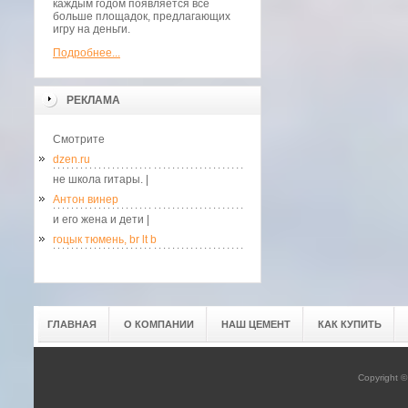
каждым годом появляется всё
больше площадок, предлагающих
игру на деньги.
Подробнее...
РЕКЛАМА
Смотрите
dzen.ru
не школа гитары. |
Антон винер
и его жена и дети |
гоцык тюмень, br lt b
ГЛАВНАЯ
О КОМПАНИИ
НАШ ЦЕМЕНТ
КАК КУПИТЬ
Copyright 