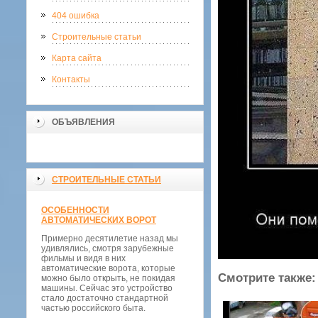
404 ошибка
Строительные статьи
Карта сайта
Контакты
ОБЪЯВЛЕНИЯ
СТРОИТЕЛЬНЫЕ СТАТЬИ
ОСОБЕННОСТИ
АВТОМАТИЧЕСКИХ ВОРОТ
Примерно десятилетие назад мы
удивлялись, смотря зарубежные
фильмы и видя в них
автоматические ворота, которые
Смотрите также:
можно было открыть, не покидая
машины. Сейчас это устройство
стало достаточно стандартной
частью российского быта.