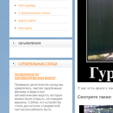
404 ошибка
Строительные статьи
Карта сайта
Контакты
ОБЪЯВЛЕНИЯ
СТРОИТЕЛЬНЫЕ СТАТЬИ
ОСОБЕННОСТИ
АВТОМАТИЧЕСКИХ ВОРОТ
Примерно десятилетие назад мы
У вас есть враги у н
удивлялись, смотря зарубежные
фильмы и видя в них
автоматические ворота, которые
Смотрите также:
можно было открыть, не покидая
машины. Сейчас это устройство
стало достаточно стандартной
частью российского быта.