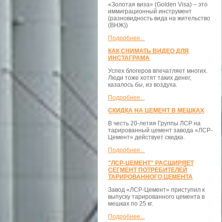
«Золотая виза» (Golden Visa) – это
иммиграционный инструмент
(разновидность вида на жительство
(ВНЖ))
Подробнее...
КАК СНИМАТЬ ВИДЕО ДЛЯ
ИНСТАГРАМА
Успех блогеров впечатляет многих.
Люди тоже хотят таких денег,
казалось бы, из воздуха.
Подробнее...
СКИДКА НА ЦЕМЕНТ В МЕШКАХ
В честь 20-летия Группы ЛСР на
тарированный цемент завода «ЛСР-
Цемент» действует скидка.
Подробнее...
"ЛСР-ЦЕМЕНТ" РАСШИРЯЕТ
СЕГМЕНТ ПОТРЕБИТЕЛЕЙ
ТАРИРОВАННОГО ЦЕМЕНТА
Завод «ЛСР-Цемент» приступил к
выпуску тарированного цемента в
мешках по 25 кг.
Подробнее...