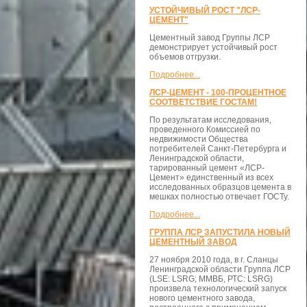
УСТОЙЧИВЫЙ РОСТ "ЛСР-
ЦЕМЕНТ"
Цементный завод Группы ЛСР
демонстрирует устойчивый рост
объемов отгрузки.
Подробнее...
ЛСР-ЦЕМЕНТ - 100-ПРОЦЕНТНОЕ
СООТВЕТСТВИЕ ГОСТАМ!
По результатам исследования,
проведенного Комиссией по
недвижимости Общества
потребителей Санкт-Петербурга и
Ленинградской области,
тарированный цемент «ЛСР-
Цемент» единственный из всех
исследованных образцов цемента в
мешках полностью отвечает ГОСТу.
Подробнее...
ГРУППА ЛСР ЗАПУСТИЛА НОВЫЙ
ЦЕМЕНТНЫЙ ЗАВОД
27 ноября 2010 года, в г. Сланцы
Ленинградской области Группа ЛСР
(LSE: LSRG; ММВБ, РТС: LSRG)
произвела технологический запуск
нового цементного завода,