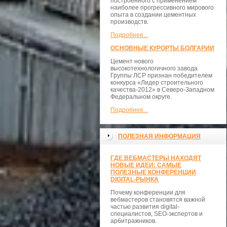
построенного с применением
наиболее прогрессивного мирового
опыта в создании цементных
производств.
Подробнее...
ОСНОВНЫЕ КУРОРТЫ БОЛГАРИИ
Цемент нового
высокотехнологичного завода
Группы ЛСР признан победителем
конкурса «Лидер строительного
качества-2012» в Северо-Западном
Федеральном округе.
Подробнее...
ПОЛЕЗНАЯ ИНФОРМАЦИЯ
ГДЕ ВЕБМАСТЕРЫ НАХОДЯТ
НОВЫЕ ИДЕИ: САМЫЕ
ПОЛЕЗНЫЕ КОНФЕРЕНЦИИ
DIGITAL-РЫНКА
Почему конференции для
вебмастеров становятся важной
частью развития digital-
специалистов, SEO-экспертов и
арбитражников.