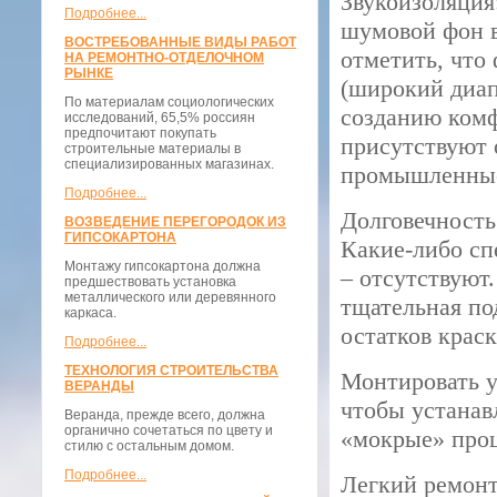
Звукоизоляция
Подробнее...
шумовой фон в
ВОСТРЕБОВАННЫЕ ВИДЫ РАБОТ
отметить, что
НА РЕМОНТНО-ОТДЕЛОЧНОМ
РЫНКЕ
(широкий диап
По материалам социологических
созданию комф
исследований, 65,5% россиян
предпочитают покупать
присутствуют 
строительные материалы в
специализированных магазинах.
промышленные 
Подробнее...
Долговечность
ВОЗВЕДЕНИЕ ПЕРЕГОРОДОК ИЗ
ГИПСОКАРТОНА
Какие-либо сп
Монтажу гипсокартона должна
– отсутствуют
предшествовать установка
металлического или деревянного
тщательная по
каркаса.
остатков краск
Подробнее...
ТЕХНОЛОГИЯ СТРОИТЕЛЬСТВА
Монтировать у
ВЕРАНДЫ
чтобы устанав
Веранда, прежде всего, должна
органично сочетаться по цвету и
«мокрые» проц
стилю с остальным домом.
Подробнее...
Легкий ремонт