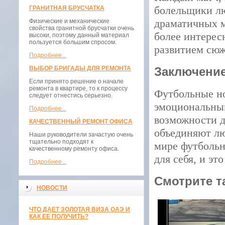
болельщики лю
ГРАНИТНАЯ БРУСЧАТКА
драматичных м
Физические и механические
свойства гранитной брусчатки очень
более интерес
высоки, поэтому данный материал
пользуется большим спросом.
развитием сюж
Подробнее...
ВЫБОР БРИГАДЫ ДЛЯ РЕМОНТА
Заключени
Если принято решение о начале
ремонта в квартире, то к процессу
Футбольные но
следует отнестись серьезно.
эмоциональным
Подробнее...
возможности д
КАЧЕСТВЕННЫЙ РЕМОНТ ОФИСА
объединяют лю
Наши руководители зачастую очень
тщательно подходят к
мире футбольн
качественному ремонту офиса.
для себя, и эт
Подробнее...
Смотрите т
НОВОСТИ
ЧТО ДАЕТ ЗОЛОТАЯ ВИЗА ОАЭ И
КАК ЕЕ ПОЛУЧИТЬ?