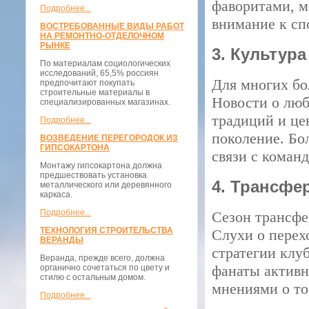
фаворитами, м
Подробнее...
внимание к с
ВОСТРЕБОВАННЫЕ ВИДЫ РАБОТ
НА РЕМОНТНО-ОТДЕЛОЧНОМ
РЫНКЕ
3. Культур
По материалам социологических
исследований, 65,5% россиян
Для многих бо
предпочитают покупать
строительные материалы в
Новости о люб
специализированных магазинах.
традиций и це
Подробнее...
поколение. Бо
ВОЗВЕДЕНИЕ ПЕРЕГОРОДОК ИЗ
ГИПСОКАРТОНА
связи с команд
Монтажу гипсокартона должна
предшествовать установка
4. Трансфе
металлического или деревянного
каркаса.
Подробнее...
Сезон трансфе
ТЕХНОЛОГИЯ СТРОИТЕЛЬСТВА
Слухи о перех
ВЕРАНДЫ
стратегии клу
Веранда, прежде всего, должна
фанаты активн
органично сочетаться по цвету и
стилю с остальным домом.
мнениями о том
Подробнее...