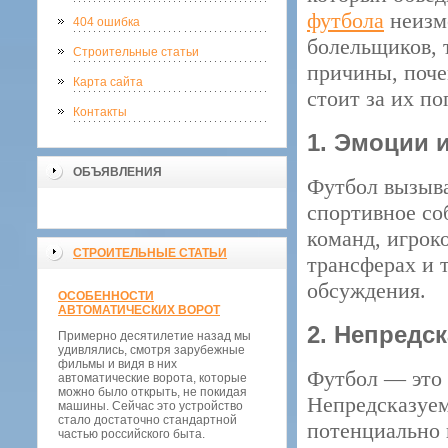
футбола
неизм
404 ошибка
болельщиков, 
Строительные статьи
причины, поче
Карта сайта
стоит за их п
Контакты
1. Эмоции 
ОБЪЯВЛЕНИЯ
Футбол вызыва
спортивное со
команд, игрок
СТРОИТЕЛЬНЫЕ СТАТЬИ
трансферах и 
обсуждения.
ОСОБЕННОСТИ
АВТОМАТИЧЕСКИХ ВОРОТ
2. Непредс
Примерно десятилетие назад мы
удивлялись, смотря зарубежные
фильмы и видя в них
Футбол — это 
автоматические ворота, которые
можно было открыть, не покидая
Непредсказуем
машины. Сейчас это устройство
стало достаточно стандартной
потенциально 
частью российского быта.