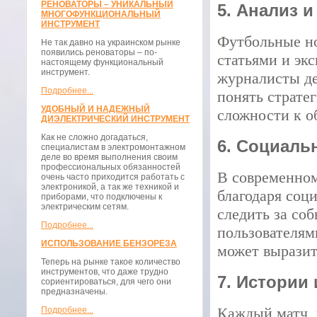
РЕНОВАТОРЫ – УНИКАЛЬНЫЙ
5. Анализ 
МНОГОФУНКЦИОНАЛЬНЫЙ
ИНСТРУМЕНТ
Футбольные н
Не так давно на украинском рынке
появились реноваторы – по-
статьями и эк
настоящему функциональный
инструмент.
журналисты де
Подробнее...
понять страте
УДОБНЫЙ И НАДЕЖНЫЙ
сложности к 
ДИЭЛЕКТРИЧЕСКИЙ ИНСТРУМЕНТ
Как не сложно догадаться,
6. Социаль
специалистам в электромонтажном
деле во время выполнения своим
профессиональных обязанностей
В современном
очень часто приходится работать с
электроникой, а так же техникой и
благодаря соц
приборами, что подключены к
электрическим сетям.
следить за со
Подробнее...
пользователям
ИСПОЛЬЗОВАНИЕ БЕНЗОРЕЗА
может выразит
Теперь на рынке такое количество
инструментов, что даже трудно
7. Истории
сориентироваться, для чего они
предназначены.
Каждый матч, 
Подробнее...