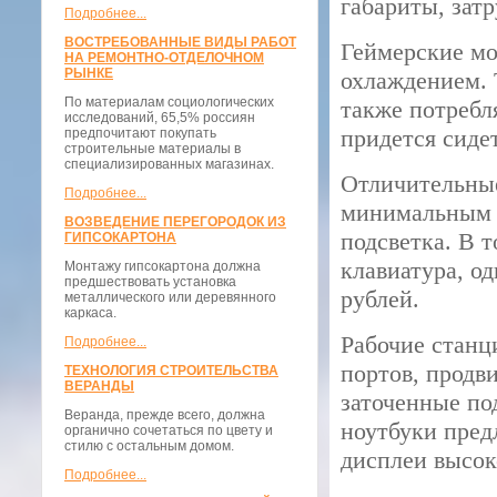
габариты, затр
Подробнее...
ВОСТРЕБОВАННЫЕ ВИДЫ РАБОТ
Геймерские м
НА РЕМОНТНО-ОТДЕЛОЧНОМ
РЫНКЕ
охлаждением. 
По материалам социологических
также потребл
исследований, 65,5% россиян
придется сиде
предпочитают покупать
строительные материалы в
специализированных магазинах.
Отличительные
Подробнее...
минимальным в
ВОЗВЕДЕНИЕ ПЕРЕГОРОДОК ИЗ
подсветка. В 
ГИПСОКАРТОНА
клавиатура, о
Монтажу гипсокартона должна
предшествовать установка
рублей.
металлического или деревянного
каркаса.
Рабочие станц
Подробнее...
портов, продв
ТЕХНОЛОГИЯ СТРОИТЕЛЬСТВА
ВЕРАНДЫ
заточенные по
Веранда, прежде всего, должна
ноутбуки пред
органично сочетаться по цвету и
стилю с остальным домом.
дисплеи высок
Подробнее...