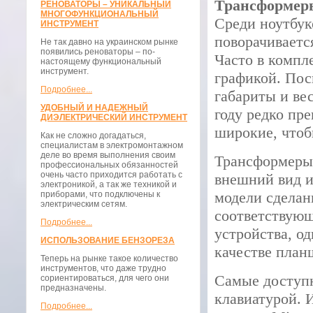
Трансформеры
РЕНОВАТОРЫ – УНИКАЛЬНЫЙ
МНОГОФУНКЦИОНАЛЬНЫЙ
Среди ноутбук
ИНСТРУМЕНТ
поворачиваетс
Не так давно на украинском рынке
появились реноваторы – по-
Часто в компле
настоящему функциональный
инструмент.
графикой. Пос
Подробнее...
габариты и вес
УДОБНЫЙ И НАДЕЖНЫЙ
году редко пр
ДИЭЛЕКТРИЧЕСКИЙ ИНСТРУМЕНТ
широкие, чтоб
Как не сложно догадаться,
специалистам в электромонтажном
деле во время выполнения своим
Трансформеры 
профессиональных обязанностей
очень часто приходится работать с
внешний вид и
электроникой, а так же техникой и
модели сделан
приборами, что подключены к
электрическим сетям.
соответствующ
Подробнее...
устройства, од
ИСПОЛЬЗОВАНИЕ БЕНЗОРЕЗА
качестве план
Теперь на рынке такое количество
инструментов, что даже трудно
Самые доступ
сориентироваться, для чего они
предназначены.
клавиатурой. 
Подробнее...