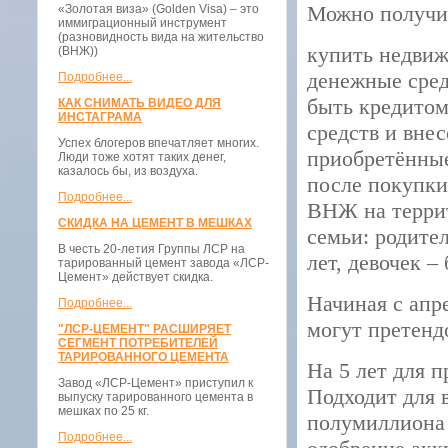
Можно получит
«Золотая виза» (Golden Visa) – это
иммиграционный инструмент
(разновидность вида на жительство
купить недвиж
(ВНЖ))
денежные сред
Подробнее...
быть кредитом
КАК СНИМАТЬ ВИДЕО ДЛЯ
ИНСТАГРАМА
средств и внес
Успех блогеров впечатляет многих.
приобретённые
Люди тоже хотят таких денег,
казалось бы, из воздуха.
после покупки
Подробнее...
ВНЖ на терри
СКИДКА НА ЦЕМЕНТ В МЕШКАХ
семьи: родител
В честь 20-летия Группы ЛСР на
лет, девочек –
тарированный цемент завода «ЛСР-
Цемент» действует скидка.
Начиная с апр
Подробнее...
могут претендо
"ЛСР-ЦЕМЕНТ" РАСШИРЯЕТ
СЕГМЕНТ ПОТРЕБИТЕЛЕЙ
ТАРИРОВАННОГО ЦЕМЕНТА
На 5 лет для 
Завод «ЛСР-Цемент» приступил к
Подходит для 
выпуску тарированного цемента в
мешках по 25 кг.
полумиллиона 
Подробнее...