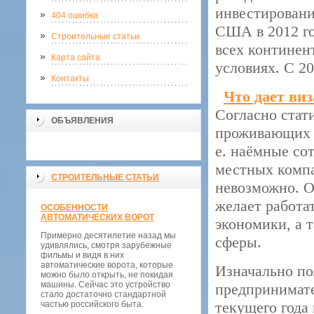
инвестировани
404 ошибка
США в 2012 го
Строительные статьи
всех континен
Карта сайта
условиях. С 2
Контакты
Что дает ви
Согласно стат
ОБЪЯВЛЕНИЯ
проживающих в
е. наёмные со
местных комп
СТРОИТЕЛЬНЫЕ СТАТЬИ
невозможно. О
желает работа
ОСОБЕННОСТИ
АВТОМАТИЧЕСКИХ ВОРОТ
экономики, а 
Примерно десятилетие назад мы
сферы.
удивлялись, смотря зарубежные
фильмы и видя в них
автоматические ворота, которые
Изначально по
можно было открыть, не покидая
машины. Сейчас это устройство
предпринимате
стало достаточно стандартной
текущего года
частью российского быта.