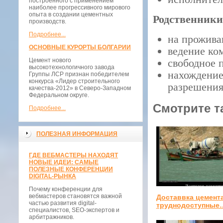
построенного с применением
наиболее прогрессивного мирового
опыта в создании цементных
Родственники
производств.
Подробнее...
на прожива
ОСНОВНЫЕ КУРОРТЫ БОЛГАРИИ
ведение ко
Цемент нового
свободное 
высокотехнологичного завода
нахождение
Группы ЛСР признан победителем
конкурса «Лидер строительного
разрешения
качества-2012» в Северо-Западном
Федеральном округе.
Смотрите т
Подробнее...
ПОЛЕЗНАЯ ИНФОРМАЦИЯ
ГДЕ ВЕБМАСТЕРЫ НАХОДЯТ
НОВЫЕ ИДЕИ: САМЫЕ
ПОЛЕЗНЫЕ КОНФЕРЕНЦИИ
DIGITAL-РЫНКА
Почему конференции для
вебмастеров становятся важной
Доставвка цемента
частью развития digital-
труднодоступные
специалистов, SEO-экспертов и
арбитражников.