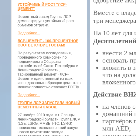
одобрение акк
УСТОЙЧИВЫЙ РОСТ "ЛСР-
ЦЕМЕНТ"
Вместе с вла
Цементный завод Группы ЛСР
три менеджера
демонстрирует устойчивый рост
объемов отгрузки.
На 10 лет для
Подробнее...
Десятилетний
ЛСР-ЦЕМЕНТ - 100-ПРОЦЕНТНОЕ
СООТВЕТСТВИЕ ГОСТАМ!
внести 2 м
По результатам исследования,
проведенного Комиссией по
основать п
недвижимости Общества
потребителей Санкт-Петербурга и
вложить в 
Ленинградской области,
что на дол
тарированный цемент «ЛСР-
Цемент» единственный из всех
вложенного
исследованных образцов цемента в
мешках полностью отвечает ГОСТу.
Действие ВНЖ
Подробнее...
ГРУППА ЛСР ЗАПУСТИЛА НОВЫЙ
на членов с
ЦЕМЕНТНЫЙ ЗАВОД
домашний п
27 ноября 2010 года, в г. Сланцы
Ленинградской области Группа ЛСР
партнёров 
(LSE: LSRG; ММВБ, РТС: LSRG)
млн AED;
произвела технологический запуск
нового цементного завода,
исполнител