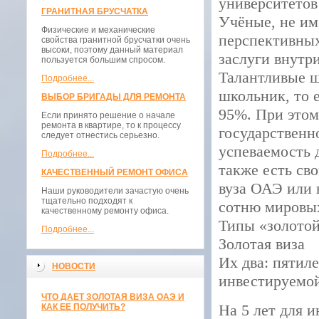
университетов
ГРАНИТНАЯ БРУСЧАТКА
Учёные, не им
Физические и механические
перспективных
свойства гранитной брусчатки очень
высоки, поэтому данный материал
заслуги внутри
пользуется большим спросом.
Талантливые ш
Подробнее...
школьник, то 
ВЫБОР БРИГАДЫ ДЛЯ РЕМОНТА
95%. При этом
Если принято решение о начале
ремонта в квартире, то к процессу
государственно
следует отнестись серьезно.
успеваемость 
Подробнее...
также есть св
КАЧЕСТВЕННЫЙ РЕМОНТ ОФИСА
вуза ОАЭ или 
Наши руководители зачастую очень
тщательно подходят к
сотню мировы
качественному ремонту офиса.
Типы «золотой
Подробнее...
Золотая виза
Их два: пятил
НОВОСТИ
инвестируемой
ЧТО ДАЕТ ЗОЛОТАЯ ВИЗА ОАЭ И
На 5 лет для 
КАК ЕЕ ПОЛУЧИТЬ?