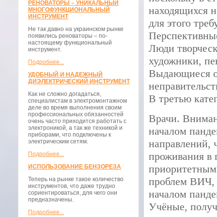
РЕНОВАТОРЫ – УНИКАЛЬНЫЙ
находящихся н
МНОГОФУНКЦИОНАЛЬНЫЙ
ИНСТРУМЕНТ
для этого тре
Не так давно на украинском рынке
Перспективны
появились реноваторы – по-
настоящему функциональный
Люди творческ
инструмент.
художники, пе
Подробнее...
Выдающиеся о
УДОБНЫЙ И НАДЕЖНЫЙ
ДИЭЛЕКТРИЧЕСКИЙ ИНСТРУМЕНТ
неправительст
Как не сложно догадаться,
В третью кате
специалистам в электромонтажном
деле во время выполнения своим
профессиональных обязанностей
Врачи. Вниман
очень часто приходится работать с
электроникой, а так же техникой и
началом панде
приборами, что подключены к
направлений, 
электрическим сетям.
проживания в 
Подробнее...
приоритетными
ИСПОЛЬЗОВАНИЕ БЕНЗОРЕЗА
проблем ВИЧ, 
Теперь на рынке такое количество
инструментов, что даже трудно
началом панде
сориентироваться, для чего они
предназначены.
Учёные, получ
Подробнее...