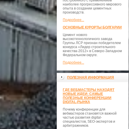
построенного с применением
наиболее прогрессивного мирового
опыта в создании цементных
производств.
Подробнее...
ОСНОВНЫЕ КУРОРТЫ БОЛГАРИИ
Цемент нового
высокотехнологичного завода
Группы ЛСР признан победителем
конкурса «Лидер строительного
качества-2012» в Северо-Западном
Федеральном округе.
Подробнее...
ПОЛЕЗНАЯ ИНФОРМАЦИЯ
ГДЕ ВЕБМАСТЕРЫ НАХОДЯТ
НОВЫЕ ИДЕИ: САМЫЕ
ПОЛЕЗНЫЕ КОНФЕРЕНЦИИ
DIGITAL-РЫНКА
Почему конференции для
вебмастеров становятся важной
частью развития digital-
специалистов, SEO-экспертов и
арбитражников.