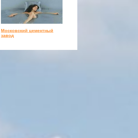
Московский цементный
завод