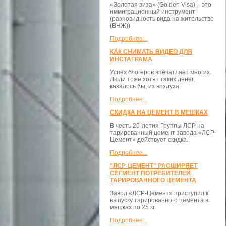
«Золотая виза» (Golden Visa) – это
иммиграционный инструмент
(разновидность вида на жительство
(ВНЖ))
Подробнее...
КАК СНИМАТЬ ВИДЕО ДЛЯ
ИНСТАГРАМА
Успех блогеров впечатляет многих.
Люди тоже хотят таких денег,
казалось бы, из воздуха.
Подробнее...
СКИДКА НА ЦЕМЕНТ В МЕШКАХ
В честь 20-летия Группы ЛСР на
тарированный цемент завода «ЛСР-
Цемент» действует скидка.
Подробнее...
"ЛСР-ЦЕМЕНТ" РАСШИРЯЕТ
СЕГМЕНТ ПОТРЕБИТЕЛЕЙ
ТАРИРОВАННОГО ЦЕМЕНТА
Завод «ЛСР-Цемент» приступил к
выпуску тарированного цемента в
мешках по 25 кг.
Подробнее...