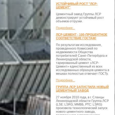
УСТОЙЧИВЫЙ РОСТ "ЛСР-
ЦЕМЕНТ"
Цементный завод Группы ЛСР
демонстрирует устойчивый рост
объемов отгрузки.
Подробнее...
ЛСР-ЦЕМЕНТ - 100-ПРОЦЕНТНОЕ
СООТВЕТСТВИЕ ГОСТАМ!
По результатам исследования,
проведенного Комиссией по
недвижимости Общества
потребителей Санкт-Петербурга и
Ленинградской области,
тарированный цемент «ЛСР-
Цемент» единственный из всех
исследованных образцов цемента в
мешках полностью отвечает ГОСТу.
Подробнее...
ГРУППА ЛСР ЗАПУСТИЛА НОВЫЙ
ЦЕМЕНТНЫЙ ЗАВОД
27 ноября 2010 года, в г. Сланцы
Ленинградской области Группа ЛСР
(LSE: LSRG; ММВБ, РТС: LSRG)
произвела технологический запуск
нового цементного завода,