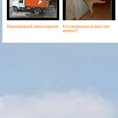
Передвижной демотиватор
Кто подмешал в мою еду
цемент?