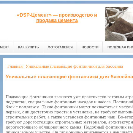
«DSP-Цемент» — производство и
продажа цемента
ЕМЕНТ
КАК КУПИТЬ
ФОТОГАЛЕРЕЯ
НОВОСТИ
ПОЛЕЗНАЯ ИН
Главная
Уникальные плавающие фонтанчики для бассейна
Уникальные плавающие фонтанчики для бассейна
Плавающие фонтанчики являются уже практически готовым агре
подсветки, специальных фонтанных насадок и насоса. Последний
блок с поплавком. Такие фонтанчики могут похвастаться массой
первых, они достаточно просты в установке, не требуют выпол
строительных работ, а также установки фонтанных чаш. Во-втор
требуют дорогостоящих строительных материалов, архитектур
дорогостоящего облицовочного камня. Подобный фонтанчик вы 
приусадебном участке. Он гармонично вписывается в ландшафт